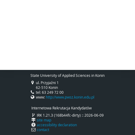
State University of Applied Sciences in Konin
ul. Przyjaźni 1
62-510 Konin
tel: 63 249 72 00
www:
http://www.pwsz.konin.edu.pl
Internetowa Rekrutacja Kandydatów
IRK 1.21.3 (168b44fc-dirty) :: 2026-06-09
site map
accessibility declaration
contact