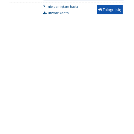
nie pamiętam hasła
Zaloguj się
utwórz konto