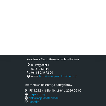
Akademia Nauk Stosowanych w Koninie
ul. Przyjaźni 1
62-510 Konin
tel: 63 249 72 00
www:
http://www.pwsz.konin.edu.pl
Internetowa Rekrutacja Kandydatów
IRK 1.21.3 (168b44fc-dirty) :: 2026-06-09
mapa strony
deklaracja dostępności
kontakt