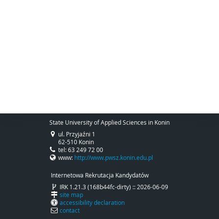
State University of Applied Sciences in Konin
ul. Przyjaźni 1
62-510 Konin
tel: 63 249 72 00
www:
http://www.pwsz.konin.edu.pl
Internetowa Rekrutacja Kandydatów
IRK 1.21.3 (168b44fc-dirty) :: 2026-06-09
site map
accessibility declaration
contact