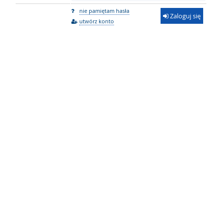
nie pamiętam hasła
Zaloguj się
utwórz konto