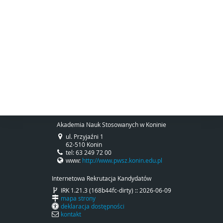
Akademia Nauk Stosowanych w Koninie
ul. Przyjaźni 1
62-510 Konin
tel: 63 249 72 00
www:
http://www.pwsz.konin.edu.pl
Internetowa Rekrutacja Kandydatów
IRK 1.21.3 (168b44fc-dirty) :: 2026-06-09
mapa strony
deklaracja dostępności
kontakt